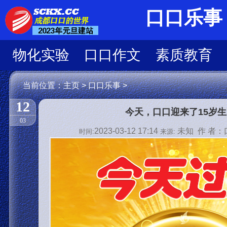
口口乐事
物化实验
口口作文
素质教育
当前位置：
主页
>
口口乐事
>
12
今天，口口迎来了15岁
03
2023-03-12 17:14
未知 作 者：
时间:
来源: