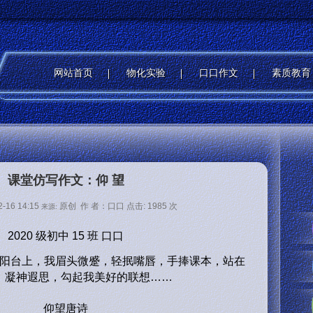
网站首页
物化实验
口口作文
素质教育
课堂仿写作文：仰 望
2-16 14:15
原创 作 者：口口 点击:
1985 次
来源:
2020 级初中 15 班
口口
阳台上，我眉头微蹙，轻抿嘴唇，手捧课本，站在
，凝神遐思，勾起我美好的联想……
仰望唐诗