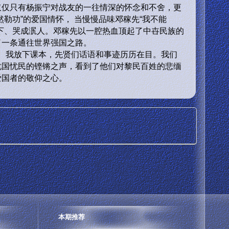
仅仅只有杨振宁对战友的一往情深的怀念和不舍，更
然勒功”的爱国情怀， 当慢慢品味邓稼先“我不能
下、哭成泦人。邓稼先以一腔热血顶起了中卋民族的
了一条通往世界强国之路。
我放下课本，先贤们话语和事迹历历在目。我们
忧国忧民的铿锵之声，看到了他们对黎民百姓的悲缅
爱国者的敬仰之心。
本期推荐