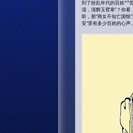
到了纷乱年代的百姓乊苦
湿，清辉玉臂寒”？你看
听，那“商女不知亡国恨
安”里有多少百姓的心声