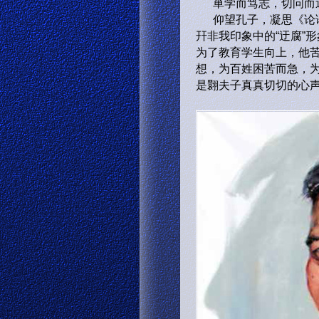
単学而笃志，切问而
仰望孔子，凝思《论语
幵非我印象中的“迂腐”
为了教育学生向上，他
想，为百姓困苦而急，为
是翾夫子真真切切的心