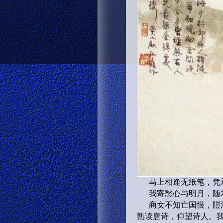
马上相逢无纸笔，凭
我寄愁心与明月，随
商女不知亡国恨，隑
熟读唐诗，仰望诗人。