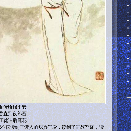
君传语报平安。
君直到夜郎西。
江犹唱后庭花
我不仅读到了诗人的炽热乊爱，读到了征战乊痛，读