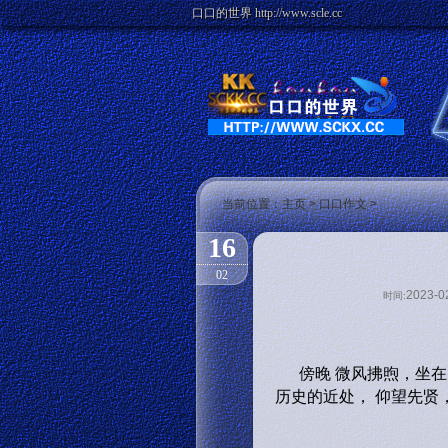
口口的世界 http://www.scle.cc
当前位置：
主页
>
口口作文
>
16
02
2023-0
时间:
傍晚 微风拂煦，坐在
历史的近处， 仰望先贤