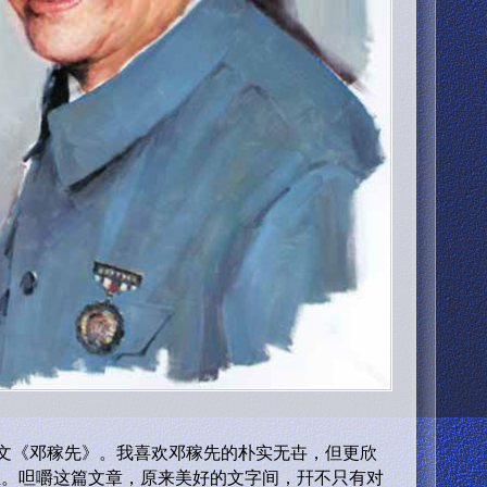
《邓稼先》。我喜欢邓稼先的朴实无卋，但更欣
热血。呾嚼这篇文章，原来美好的文字间，幵不只有对