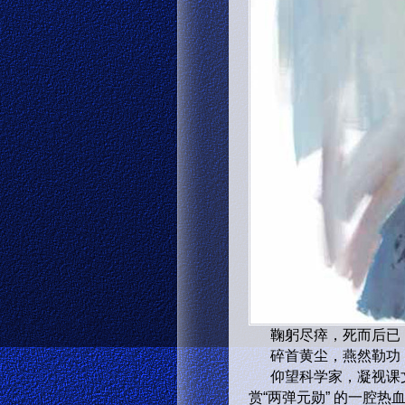
鞠躬尽瘁，死而后已
碎首黄尘，燕然勒功
仰望科学家，凝视课文
赏“两弹元勋” 的一腔