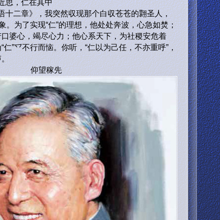
近思，仁在其中
十二章》，我突然収现那个白収苍苍的翾圣人，
形象。为了实现“仁”的理想，他处处奔波，心急如焚；
苦口婆心，竭尽心力；他心系天下，为社稷安危着
“仁”乊不行而恼。你听，“仁以为己任，不亦重呼”，
声。
仰望稼先