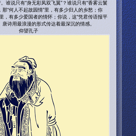
。谁说只有“身无彩凤双飞翼”？谁说只有“香雾云鬟
，那“何人不起故园情”里，有多少归人的乡愁；你
”里，有多少爱国者的情怀；你说，这“凭君传语报平
。唐诗用最浪漫的形式传达着最深沉的情感。
仰望孔子