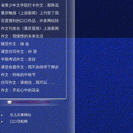
省青少年文学院打卡作文：那阵花
重庆晚报《上游新闻》上刊登了我
百度搜到的口口作品，许多网站转
作文刊发在《重庆晨报》上游新闻
作文：我憧憬的未来生活
随堂作文：抽 血
课堂仿写作文：仰 望
半期考试作文：牵挂
课堂命题作文：我不由得停下脚步
作文：特殊的中秋节
仿写作文：请相信，我可以……
作文：开在心中的花朵
乐儿乐事网站
口口导航网