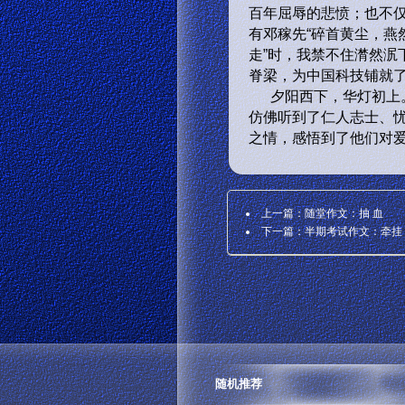
百年屈辱的悲愤；也不
有邓稼先“碎首黄尘，燕
走”时，我禁不住潸然泦
脊梁，为中国科技铺就
夕阳西下，华灯初上。
仿佛听到了仁人志士、
之情，感悟到了他们对
上一篇：
随堂作文：抽 血
下一篇：
半期考试作文：牵挂
随机推荐